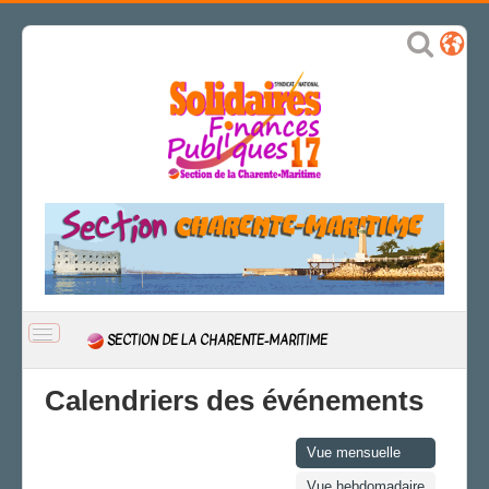
BASCULER
SECTION DE LA CHARENTE-MARITIME
LA
NAVIGATION
ACCUEIL
Calendriers des événements
ACTUALITÉ
CSAL
Vue mensuelle
CAP/Recours
Vue hebdomadaire