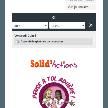
FS SSCT
Vue journalière
Action sociale
Archives
LA PUCE À L'OREILLE
LA SECTION
Vendredi,
Juin
5
AGENDA
Assemblée générale de la section
ADHÉRER