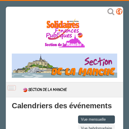
BASCULER
SECTION DE LA MANCHE
LA
NAVIGATION
ACCUEIL
Calendriers des événements
ACTUALITÉ
CSAL
Vue mensuelle
CAP/Recours
Vue hebdomadaire