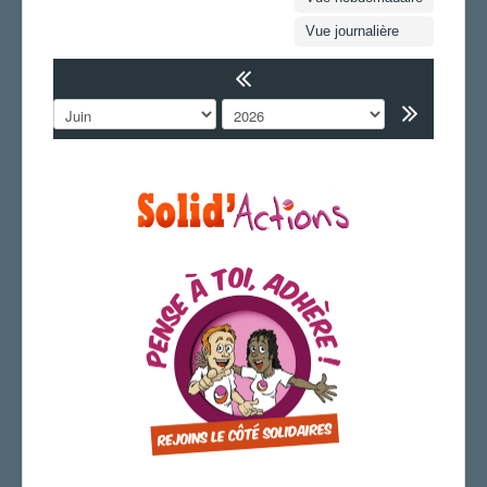
FS SSCT
Vue journalière
Action sociale
Archives
LA SECTION
AGENDA
ADHÉRER