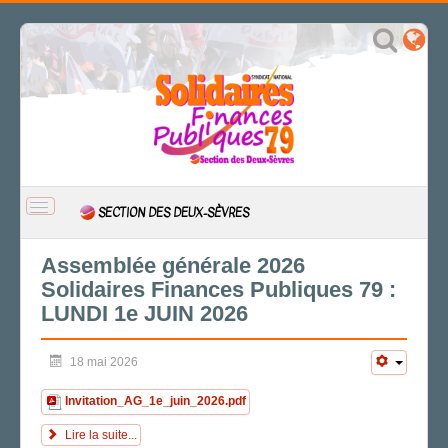
BASCULER
SECTION DES DEUX-SÈVRES
LA
NAVIGATION
ACCUEIL
Assemblée générale 2026
Solidaires Finances Publiques 79 :
ACTUALITÉ
LUNDI 1e JUIN 2026
CSAL
CAP/Recours
18 mai 2026
FS SSCT
Action sociale
Invitation_AG_1e_juin_2026.pdf
Archives
Lire la suite...
LA SECTION