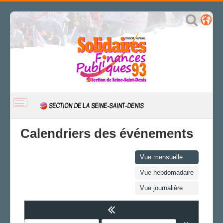
BASCULER
SECTION DE LA SEINE-SAINT-DENIS
LA
NAVIGATION
ACCUEIL
Calendriers des événements
ACTUALITÉ
CSAL
Vue mensuelle
CAP/Recours
Vue hebdomadaire
FS SSCT
Vue journalière
Action sociale
Archives
LA SECTION