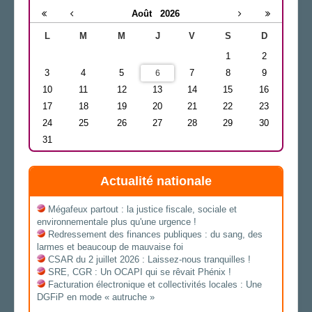
Août
2026
L
M
M
J
V
S
D
1
2
3
4
5
7
8
9
6
10
11
12
13
14
15
16
17
18
19
20
21
22
23
24
25
26
27
28
29
30
31
Actualité nationale
Mégafeux partout : la justice fiscale, sociale et
environnementale plus qu'une urgence !
Redressement des finances publiques : du sang, des
larmes et beaucoup de mauvaise foi
CSAR du 2 juillet 2026 : Laissez-nous tranquilles !
SRE, CGR : Un OCAPI qui se rêvait Phénix !
Facturation électronique et collectivités locales : Une
DGFiP en mode « autruche »