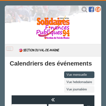
BASCULER
SECTION DU VAL-DE-MARNE
LA
NAVIGATION
ACCUEIL
Calendriers des événements
ACTUALITÉ
CSAL
Vue mensuelle
CAP/Recours
Vue hebdomadaire
FS SSCT
Vue journalière
Action sociale
Archives
L'IDÉE FIP