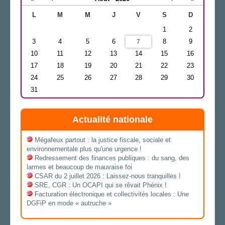
L
M
M
J
V
S
D
1
2
3
4
5
6
8
9
7
10
11
12
13
14
15
16
17
18
19
20
21
22
23
24
25
26
27
28
29
30
31
Actualité nationale
Mégafeux partout : la justice fiscale, sociale et
environnementale plus qu'une urgence !
Redressement des finances publiques : du sang, des
larmes et beaucoup de mauvaise foi
CSAR du 2 juillet 2026 : Laissez-nous tranquilles !
SRE, CGR : Un OCAPI qui se rêvait Phénix !
Facturation électronique et collectivités locales : Une
DGFiP en mode « autruche »