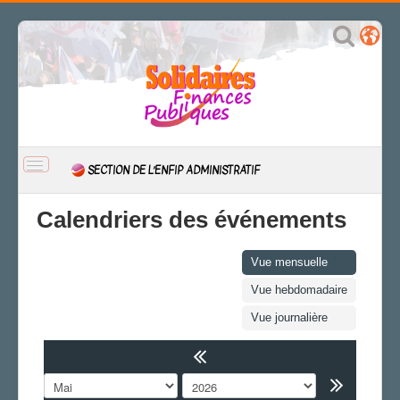
BASCULER
SECTION DE L’ENFIP ADMINISTRATIF
LA
NAVIGATION
ACCUEIL
Calendriers des événements
ACTUALITÉ
CSAL
Vue mensuelle
CAP/Recours
Vue hebdomadaire
FS SSCT
Vue journalière
Action sociale
Archives
LA SECTION