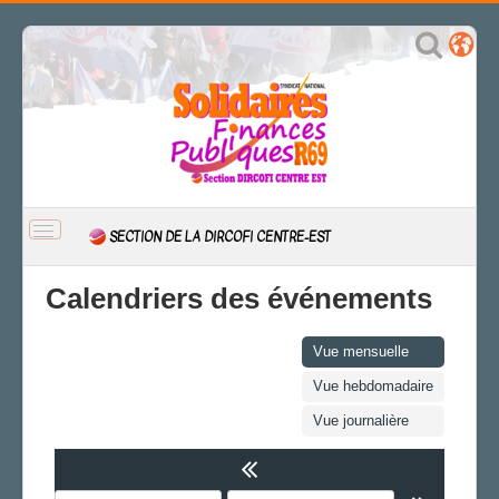
BASCULER
SECTION DE LA DIRCOFI CENTRE-EST
LA
NAVIGATION
ACCUEIL
Calendriers des événements
ACTUALITÉ
CSAL
Vue mensuelle
CAP/Recours
Vue hebdomadaire
FS SSCT
Vue journalière
Action sociale
Archives
LE RAB D'INFOS