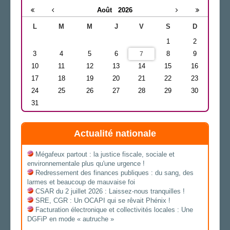
Août
2026
L
M
M
J
V
S
D
1
2
3
4
5
6
8
9
7
10
11
12
13
14
15
16
17
18
19
20
21
22
23
24
25
26
27
28
29
30
31
Actualité nationale
Mégafeux partout : la justice fiscale, sociale et
environnementale plus qu'une urgence !
Redressement des finances publiques : du sang, des
larmes et beaucoup de mauvaise foi
CSAR du 2 juillet 2026 : Laissez-nous tranquilles !
SRE, CGR : Un OCAPI qui se rêvait Phénix !
Facturation électronique et collectivités locales : Une
DGFiP en mode « autruche »