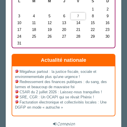
L
M
M
J
V
S
D
1
2
3
4
5
6
8
9
7
10
11
12
13
14
15
16
17
18
19
20
21
22
23
24
25
26
27
28
29
30
31
Actualité nationale
Mégafeux partout : la justice fiscale, sociale et
environnementale plus qu'une urgence !
Redressement des finances publiques : du sang, des
larmes et beaucoup de mauvaise foi
CSAR du 2 juillet 2026 : Laissez-nous tranquilles !
SRE, CGR : Un OCAPI qui se rêvait Phénix !
Facturation électronique et collectivités locales : Une
DGFiP en mode « autruche »
Connexion