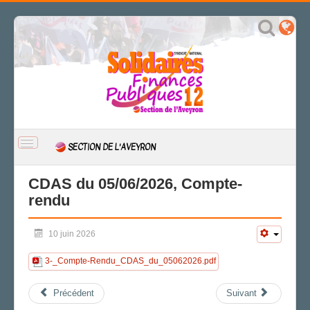
BASCULER
SECTION DE L'AVEYRON
LA
NAVIGATION
ACCUEIL
CDAS du 05/06/2026, Compte-
rendu
ACTUALITÉ
CSAL
10 juin 2026
CAP/Recours
FS SSCT
3-_Compte-Rendu_CDAS_du_05062026.pdf
Action sociale
Archives
Précédent
Suivant
LA SECTION