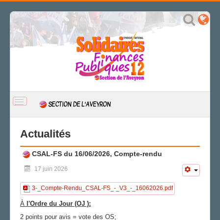
BASCULER
SECTION DE L'AVEYRON
LA
NAVIGATION
ACCUEIL
Actualités
ACTUALITÉ
CSAL-FS du 16/06/2026, Compte-rendu
CSAL
CAP/Recours
17 juin 2026
FS SSCT
3-_Compte-Rendu_CSAL-FS_-_V3_-_16062026.pdf
Action sociale
Archives
À
l'Ordre du Jour (OJ ):
2 points pour avis = vote des OS;
LA SECTION