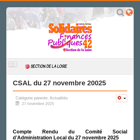
BASCULER
SECTION DE LA LOIRE
LA
NAVIGATION
ACCUEIL
CSAL du 27 novembre 20025
ACTUALITÉ
Catégorie parente:
Actualités
CSAL
27 novembre 2025
CAP/Recours
FS SSCT
Action sociale
Archives
Compte Rendu du Comité
Social
d’Administration Local du
27 novembre
202
5
LE DÉFOULOIRE