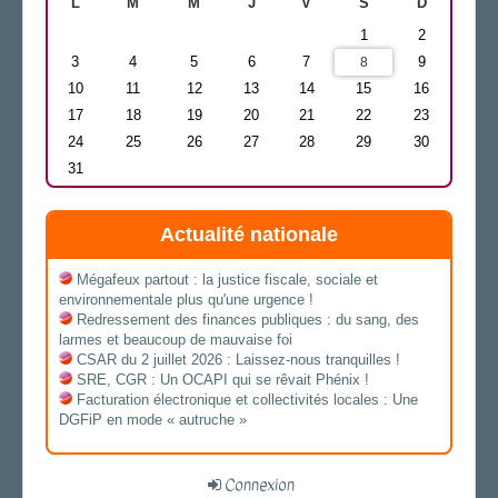
L
M
M
J
V
S
D
1
2
3
4
5
6
7
9
8
10
11
12
13
14
15
16
17
18
19
20
21
22
23
24
25
26
27
28
29
30
31
Actualité nationale
Mégafeux partout : la justice fiscale, sociale et
environnementale plus qu'une urgence !
Redressement des finances publiques : du sang, des
larmes et beaucoup de mauvaise foi
CSAR du 2 juillet 2026 : Laissez-nous tranquilles !
SRE, CGR : Un OCAPI qui se rêvait Phénix !
Facturation électronique et collectivités locales : Une
DGFiP en mode « autruche »
Connexion