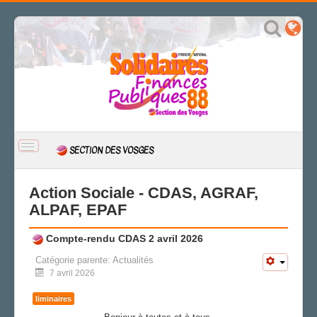
BASCULER
SECTION DES VOSGES
LA
NAVIGATION
ACCUEIL
Action Sociale - CDAS, AGRAF,
ACTUALITÉ
ALPAF, EPAF
CSAL
Compte-rendu CDAS 2 avril 2026
CAP/Recours
FS SSCT
Catégorie parente:
Actualités
7 avril 2026
Action sociale
Archives
liminaires
LA SECTION