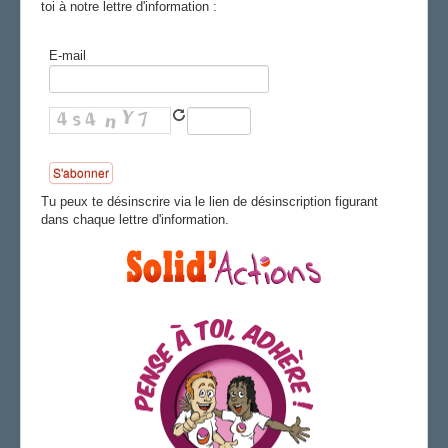
toi à notre lettre d'information :
FS SSCT
Action sociale
E-mail
Archives
PSC
RÉORGANISATIONS
LA SECTION
Membres du bureau
Tu peux te désinscrire via le lien de désinscription figurant
Correspondants DG
dans chaque lettre d'information.
Vos élus
Agenda
JOURNAL
LIENS