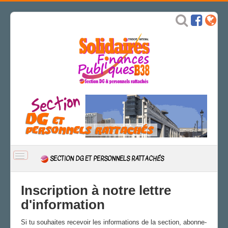
BASCULER
SECTION DG ET PERSONNELS RATTACHÉS
LA
NAVIGATION
ACCUEIL
Inscription à notre lettre
ACTUALITÉ
d'information
CSAL
Si tu souhaites recevoir les informations de la section, abonne-
CAP/Recours