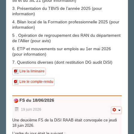
58 et du SIL 21 (pour information)
3. Présentation du TBVS de l’année 2025 (pour
AGENDA
information)
ADHÉRER
4. Bilan local de la Formation professionnelle 2025 (pour
information)
5 . Opération de regroupement des RAN du département
de l’Allier (pour avis)
6. ETP et mouvements sur emplois au 1er mai 2026
(pour information)
7. Questions diverses (dont restitution DG audit DiSI)
Lire la liminaire
Lire le compte-rendu
FS du 18/06/2026
19 juin 2026
Une deuxième FS de la DiSI RAAB était convoquée ce jeudi
18 juin 2026.
L’ordre du jour était le suivant :