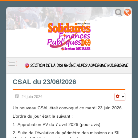
BASCULER
SECTION DE LA DISI RHÔNE ALPES AUVERGNE BOURGOGNE
LA
NAVIGATION
ACCUEIL
CSAL du 23/06/2026
ACTUALITÉ
24 juin 2026
CSAL
CAP/Recours
Un nouveau CSAL était convoqué ce mardi 23 juin 2026.
FS SSCT
L’ordre du jour était le suivant :
Action sociale
1. Approbation PV du 7 avril 2026 (pour avis)
Archives
2. Suite de l’évolution du périmètre des missions du SIL
LA SECTION