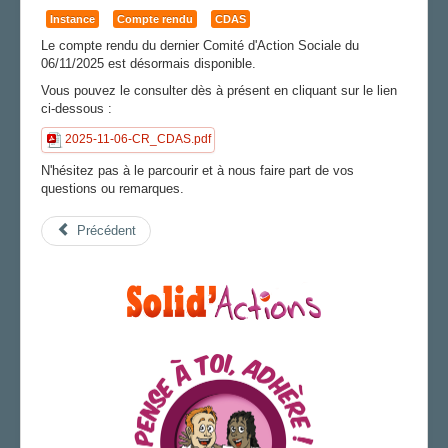
FS SSCT
Instance
Compte rendu
CDAS
Action sociale
Le compte rendu du dernier Comité d'Action Sociale du
Archives
06/11/2025 est désormais disponible.
Vous pouvez le consulter dès à présent en cliquant sur le lien
LA PUCE À L'OREILLE
ci-dessous :
LA SECTION
2025-11-06-CR_CDAS.pdf
AGENDA
N'hésitez pas à le parcourir et à nous faire part de vos
questions ou remarques.
ADHÉRER
Précédent