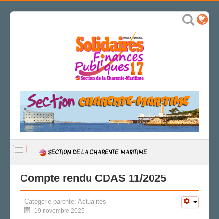
BASCULER
SECTION DE LA CHARENTE-MARITIME
LA
NAVIGATION
ACCUEIL
Compte rendu CDAS 11/2025
ACTUALITÉ
Catégorie parente:
Actualités
CSAL
19 novembre 2025
CAP/Recours