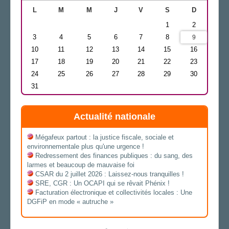
L
M
M
J
V
S
D
1
2
3
4
5
6
7
8
9
10
11
12
13
14
15
16
17
18
19
20
21
22
23
24
25
26
27
28
29
30
31
Actualité nationale
Mégafeux partout : la justice fiscale, sociale et
environnementale plus qu'une urgence !
Redressement des finances publiques : du sang, des
larmes et beaucoup de mauvaise foi
CSAR du 2 juillet 2026 : Laissez-nous tranquilles !
SRE, CGR : Un OCAPI qui se rêvait Phénix !
Facturation électronique et collectivités locales : Une
DGFiP en mode « autruche »