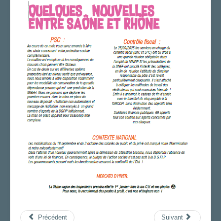
Le Canut sans cervelle
C@nut
Canut-lard
LA SECTION
AGENDA
ADHÉRER
Précédent
Suivant