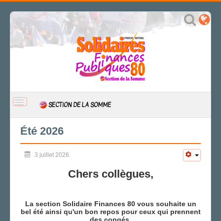
BASCULER
SECTION DE LA SOMME
LA
NAVIGATION
ACCUEIL
Été 2026
ACTUALITÉ
3 juillet 2026
CSAL
CAP/Recours
Chers collègues,
FS SSCT
Action sociale
Archives
La section Solidaire Finances 80 vous souhaite un
bel été ainsi qu'un bon repos pour ceux qui prennent
LA SECTION
des congés.