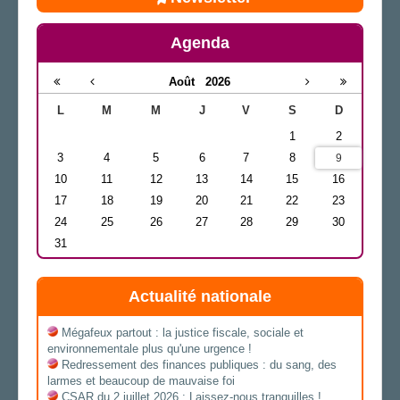
Agenda
Août
2026
L
M
M
J
V
S
D
1
2
3
4
5
6
7
8
9
10
11
12
13
14
15
16
17
18
19
20
21
22
23
24
25
26
27
28
29
30
31
Actualité nationale
Mégafeux partout : la justice fiscale, sociale et
environnementale plus qu'une urgence !
Redressement des finances publiques : du sang, des
larmes et beaucoup de mauvaise foi
CSAR du 2 juillet 2026 : Laissez-nous tranquilles !