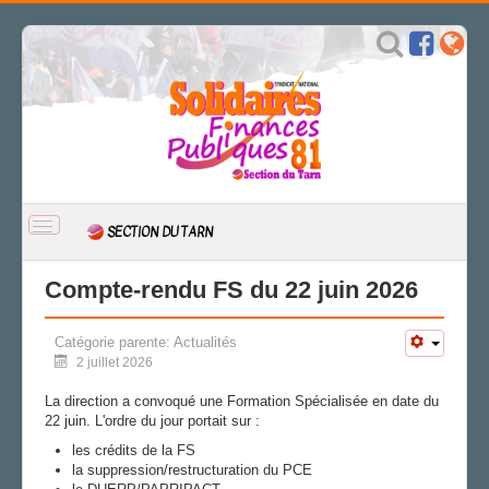
BASCULER
SECTION DU TARN
LA
NAVIGATION
ACCUEIL
Compte-rendu FS du 22 juin 2026
ACTUALITÉ
Catégorie parente:
Actualités
CSAL
2 juillet 2026
CAP/Recours
FS SSCT
La direction a convoqué une Formation Spécialisée en date du
22 juin. L'ordre du jour portait sur :
Action sociale
Archives
les crédits de la FS
la suppression/restructuration du PCE
COCAGNE ET CASTAGNE