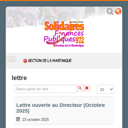
BASCULER
SECTION DE LA MARTINIQUE
LA
NAVIGATION
ACCUEIL
lettre
ACTUALITÉ
Saisir partie du titre
Affichage #
CSAL
CAP/Recours
FS SSCT
Lettre ouverte au Directeur (Octobre
2025)
Action sociale
Archives
23 octobre 2025
LA SECTION