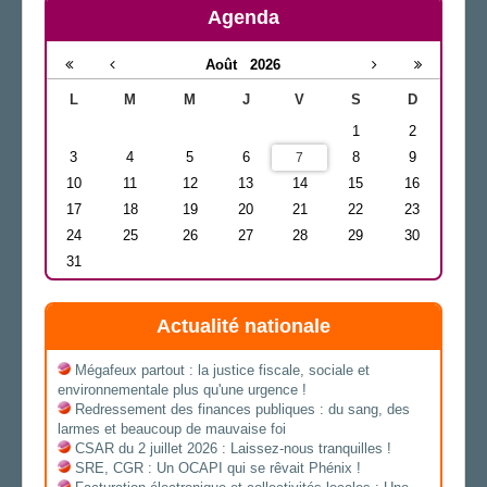
Agenda
Août
2026
L
M
M
J
V
S
D
1
2
3
4
5
6
8
9
7
10
11
12
13
14
15
16
17
18
19
20
21
22
23
24
25
26
27
28
29
30
31
Actualité nationale
Mégafeux partout : la justice fiscale, sociale et
environnementale plus qu'une urgence !
Redressement des finances publiques : du sang, des
larmes et beaucoup de mauvaise foi
CSAR du 2 juillet 2026 : Laissez-nous tranquilles !
SRE, CGR : Un OCAPI qui se rêvait Phénix !