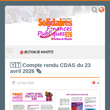
BASCULER
SECTION DE MAYOTTE
LA
NAVIGATION
ACCUEIL
🇾🇹 Compte rendu CDAS du 23
avril 2026 🗞️
ACTUALITÉ
CSAL
12 mai 2026
CAP/Recours
FS SSCT
Action sociale
Archives
LA SECTION