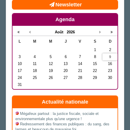
Newsletter
Agenda
Août
2026
L
M
M
J
V
S
D
1
2
3
4
5
6
7
8
9
10
11
12
13
14
15
16
17
18
19
20
21
22
23
24
25
26
27
28
29
30
31
Actualité nationale
Mégafeux partout : la justice fiscale, sociale et
environnementale plus qu'une urgence !
Redressement des finances publiques : du sang, des
larmes et beaucoup de mauvaise foi