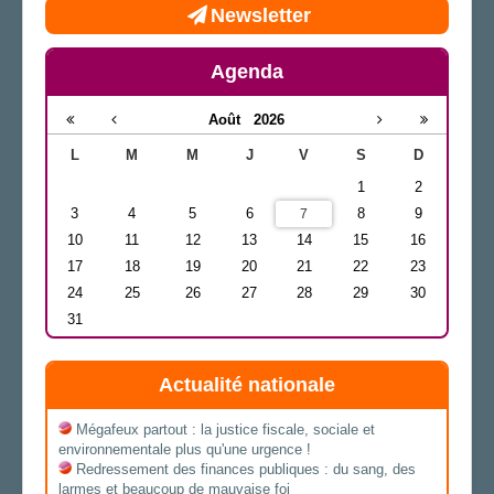
Newsletter
Agenda
Août
2026
L
M
M
J
V
S
D
1
2
3
4
5
6
8
9
7
10
11
12
13
14
15
16
17
18
19
20
21
22
23
24
25
26
27
28
29
30
31
Actualité nationale
Mégafeux partout : la justice fiscale, sociale et
environnementale plus qu'une urgence !
Redressement des finances publiques : du sang, des
larmes et beaucoup de mauvaise foi