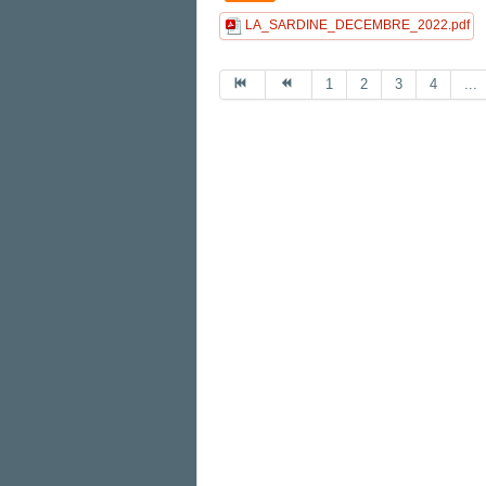
LA_SARDINE_DECEMBRE_2022.pdf
1
2
3
4
...