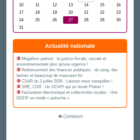
10
11
12
13
14
15
16
17
18
19
20
21
22
23
24
25
26
27
28
29
30
31
Actualité nationale
Mégafeux partout : la justice fiscale, sociale et
environnementale plus qu'une urgence !
Redressement des finances publiques : du sang, des
larmes et beaucoup de mauvaise foi
CSAR du 2 juillet 2026 : Laissez-nous tranquilles !
SRE, CGR : Un OCAPI qui se rêvait Phénix !
Facturation électronique et collectivités locales : Une
DGFiP en mode « autruche »
Connexion