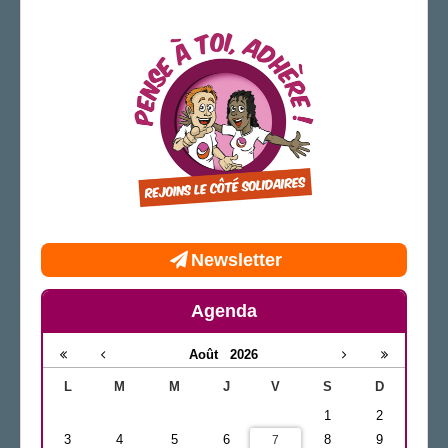
Newsletter
Agenda
Août
2026
L
M
M
J
V
S
D
1
2
3
4
5
6
8
9
7