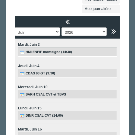
FS SSCT
Vue journalière
Action sociale
Archives
LA SARHDINRE
LA SECTION
Mardi,
Juin
2
AGENDA
HMI ENFIP montaigne (14:30)
ADHÉRER
Jeudi,
Juin
4
CDAS 93 GT (9:30)
Mercredi,
Juin
10
SARH CSAL CVT et TBVS
Lundi,
Juin
15
DINR CSAL CVT (14:00)
Mardi,
Juin
16