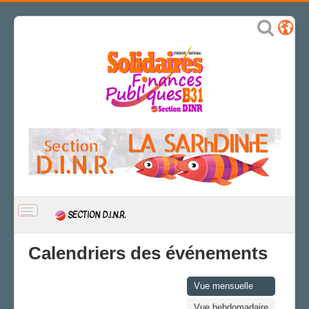
BASCULER
SECTION D.I.N.R.
LA
NAVIGATION
ACCUEIL
Calendriers des événements
ACTUALITÉ
CTS
Vue mensuelle
CAP/Recours
Vue hebdomadaire