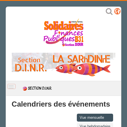
BASCULER
SECTION D.I.N.R.
LA
NAVIGATION
ACCUEIL
Calendriers des événements
ACTUALITÉ
CTS
Vue mensuelle
CAP/Recours
Vue hebdomadaire