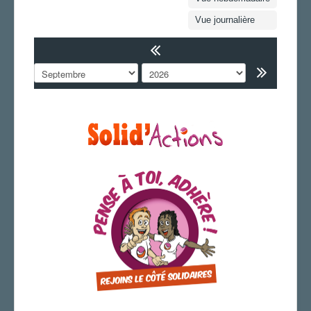
FS SSCT
Vue journalière
Action sociale
Archives
LA SARHDINRE
LA SECTION
AGENDA
ADHÉRER