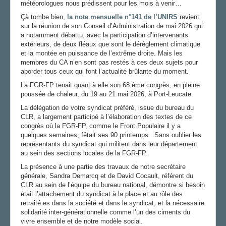
météorologues nous prédissent pour les mois à venir…
AGENDA
Çà tombe bien,
la note mensuelle n°141 de l’UNIRS
revient
ADHÉRER
sur la réunion de son Conseil d’Administration de mai 2026 qui
a notamment débattu, avec la participation d’intervenants
extérieurs, de deux fléaux que sont le dérèglement climatique
et la montée en puissance de l’extrême droite. Mais les
membres du CA n’en sont pas restés à ces deux sujets pour
aborder tous ceux qui font l’actualité brûlante du moment.
La FGR-FP tenait quant à elle son 68 ème congrès, en pleine
poussée de chaleur, du 19 au 21 mai 2026, à Port-Leucate.
La délégation de votre syndicat préféré, issue du bureau du
CLR, a largement participé à l’élaboration des textes de ce
congrès où la FGR-FP, comme le Front Populaire il y a
quelques semaines, fêtait ses 90 printemps...Sans oublier les
représentants du syndicat qui militent dans leur département
au sein des sections locales de la FGR-FP.
La présence à une partie des travaux de notre secrétaire
générale, Sandra Demarcq et de David Cocault, référent du
CLR au sein de l’équipe du bureau national, démontre si besoin
était l’attachement du syndicat à la place et au rôle des
retraité.es dans la société et dans le syndicat, et la nécessaire
solidarité inter-générationnelle comme l’un des ciments du
vivre ensemble et de notre modèle social.