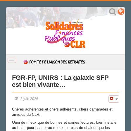
BASCULER
COMITÉ DE LIAISON DES RETRAITÉS
LA
NAVIGATION
ACCUEIL
FGR-FP, UNIRS : La galaxie SFP
est bien vivante…
ACTUALITÉ
Archives
3 juin 2026
PUBLICATIONS
Chères adhérentes et chers adhérents, chers camarades et
LE COMITÉ
amie.es du CLR.
Le bureau
Quoi de mieux que de bonnes et saines lectures, bien installé
Les correspondant·e·s
au frais, pour passer au mieux les pics de chaleur que les