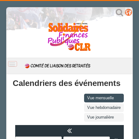
BASCULER
COMITÉ DE LIAISON DES RETRAITÉS
LA
NAVIGATION
ACCUEIL
Calendriers des événements
ACTUALITÉ
Archives
Vue mensuelle
PUBLICATIONS
Vue hebdomadaire
Vue journalière
LE COMITÉ
Le bureau
Les correspondant·e·s