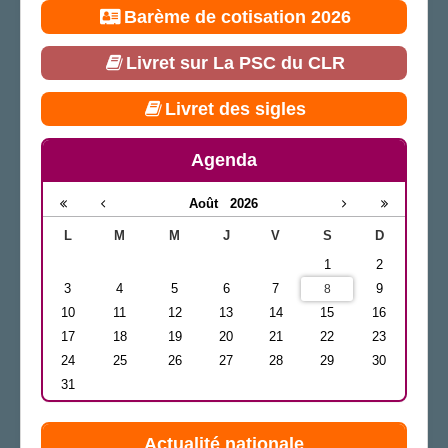
Barème de cotisation 2026
Livret sur La PSC du CLR
Livret des sigles
Agenda
Août
2026
L
M
M
J
V
S
D
1
2
3
4
5
6
7
9
8
10
11
12
13
14
15
16
17
18
19
20
21
22
23
24
25
26
27
28
29
30
31
Actualité nationale