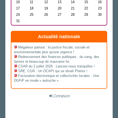
10
11
12
13
14
15
16
17
18
19
20
21
22
23
24
25
26
27
28
29
30
31
Actualité nationale
Mégafeux partout : la justice fiscale, sociale et
environnementale plus qu'une urgence !
Redressement des finances publiques : du sang, des
larmes et beaucoup de mauvaise foi
CSAR du 2 juillet 2026 : Laissez-nous tranquilles !
SRE, CGR : Un OCAPI qui se rêvait Phénix !
Facturation électronique et collectivités locales : Une
DGFiP en mode « autruche »
Connexion