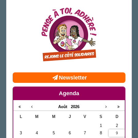
Page locale
LA SECTION
AGENDA
ADHÉRER
Newsletter
Agenda
Août
2026
L
M
M
J
V
S
D
1
2
3
4
5
6
7
8
9