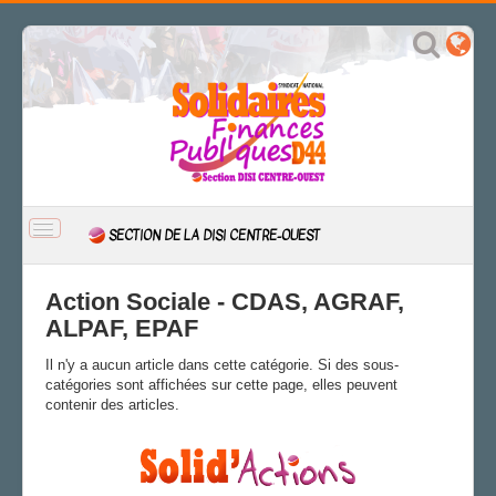
BASCULER
SECTION DE LA DISI CENTRE-OUEST
LA
NAVIGATION
ACCUEIL
Action Sociale - CDAS, AGRAF,
ACTUALITÉ
ALPAF, EPAF
CSAL
Il n'y a aucun article dans cette catégorie. Si des sous-
CAP/Recours
catégories sont affichées sur cette page, elles peuvent
FS SSCT
contenir des articles.
Action sociale
ARCHIVES
Site internet