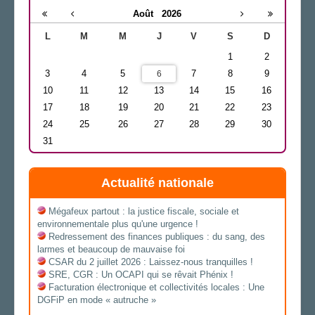
Août
2026
L
M
M
J
V
S
D
1
2
3
4
5
7
8
9
6
10
11
12
13
14
15
16
17
18
19
20
21
22
23
24
25
26
27
28
29
30
31
Actualité nationale
Mégafeux partout : la justice fiscale, sociale et
environnementale plus qu'une urgence !
Redressement des finances publiques : du sang, des
larmes et beaucoup de mauvaise foi
CSAR du 2 juillet 2026 : Laissez-nous tranquilles !
SRE, CGR : Un OCAPI qui se rêvait Phénix !
Facturation électronique et collectivités locales : Une
DGFiP en mode « autruche »