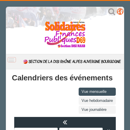
BASCULER
SECTION DE LA DISI RHÔNE ALPES AUVERGNE BOURGOGNE
LA
NAVIGATION
ACCUEIL
Calendriers des événements
ACTUALITÉ
CSAL
Vue mensuelle
CAP/Recours
Vue hebdomadaire
FS SSCT
Vue journalière
Action sociale
Archives
LA SECTION