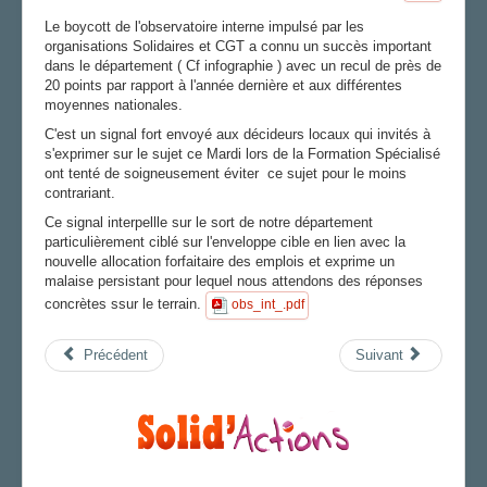
FS SSCT
Le boycott de l'observatoire interne impulsé par les
Action sociale
organisations Solidaires et CGT a connu un succès important
dans le département ( Cf infographie ) avec un recul de près de
Archives
20 points par rapport à l'année dernière et aux différentes
L'ÉCHO DES MONTAGNES
moyennes nationales.
C'est un signal fort envoyé aux décideurs locaux qui invités à
LA SECTION
s'exprimer sur le sujet ce Mardi lors de la Formation Spécialisé
ont tenté de soigneusement éviter ce sujet pour le moins
AGENDA
contrariant.
ADHÉRER
Ce signal interpellle sur le sort de notre département
particulièrement ciblé sur l'enveloppe cible en lien avec la
nouvelle allocation forfaitaire des emplois et exprime un
malaise persistant pour lequel nous attendons des réponses
concrètes ssur le terrain.
obs_int_.pdf
Précédent
Suivant