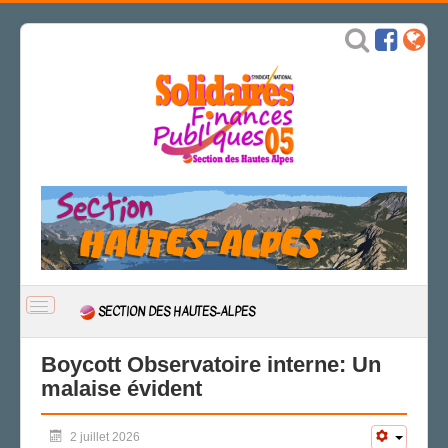
BASCULER
SECTION DES HAUTES-ALPES
LA
NAVIGATION
ACCUEIL
Boycott Observatoire interne: Un
malaise évident
ACTUALITÉ
CSAL
2 juillet 2026
CAP/Recours