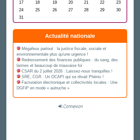
17
18
19
20
21
22
23
24
25
26
27
28
29
30
31
Actualité nationale
Mégafeux partout : la justice fiscale, sociale et
environnementale plus qu'une urgence !
Redressement des finances publiques : du sang, des
larmes et beaucoup de mauvaise foi
CSAR du 2 juillet 2026 : Laissez-nous tranquilles !
SRE, CGR : Un OCAPI qui se rêvait Phénix !
Facturation électronique et collectivités locales : Une
DGFiP en mode « autruche »
Connexion