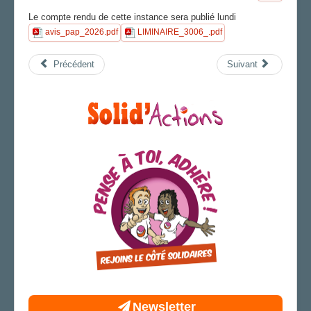
FS SSCT
Le compte rendu de cette instance sera publié lundi
Action sociale
avis_pap_2026.pdf
LIMINAIRE_3006_.pdf
Archives
L'ÉCHO DES MONTAGNES
Précédent
Suivant
LA SECTION
AGENDA
ADHÉRER
Newsletter