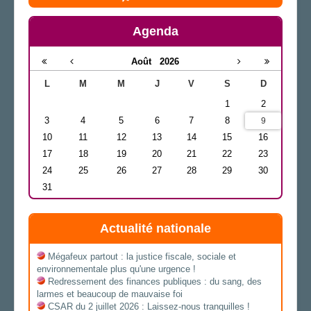
Agenda
Août
2026
L
M
M
J
V
S
D
1
2
3
4
5
6
7
8
9
10
11
12
13
14
15
16
17
18
19
20
21
22
23
24
25
26
27
28
29
30
31
Actualité nationale
Mégafeux partout : la justice fiscale, sociale et
environnementale plus qu'une urgence !
Redressement des finances publiques : du sang, des
larmes et beaucoup de mauvaise foi
CSAR du 2 juillet 2026 : Laissez-nous tranquilles !