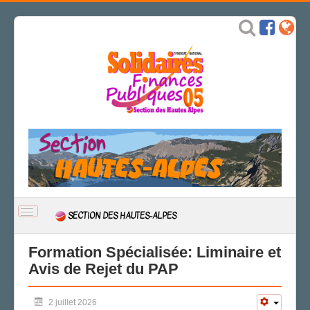
BASCULER
SECTION DES HAUTES-ALPES
LA
NAVIGATION
ACCUEIL
Formation Spécialisée: Liminaire et
Avis de Rejet du PAP
ACTUALITÉ
CSAL
2 juillet 2026
CAP/Recours