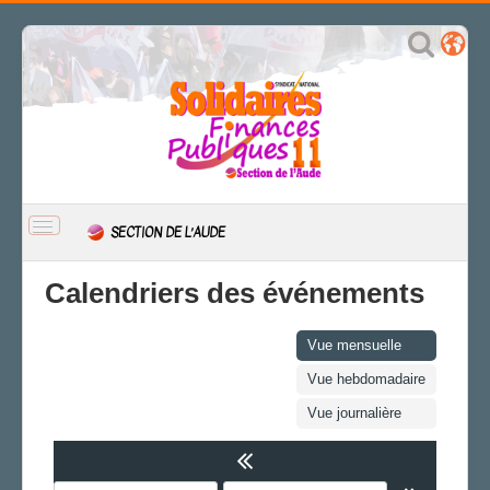
BASCULER
SECTION DE L’AUDE
LA
NAVIGATION
ACCUEIL
Calendriers des événements
ACTUALITÉ
CSAL
Vue mensuelle
CAP/Recours
Vue hebdomadaire
FS SSCT
Vue journalière
Action sociale
Archives
LA SECTION