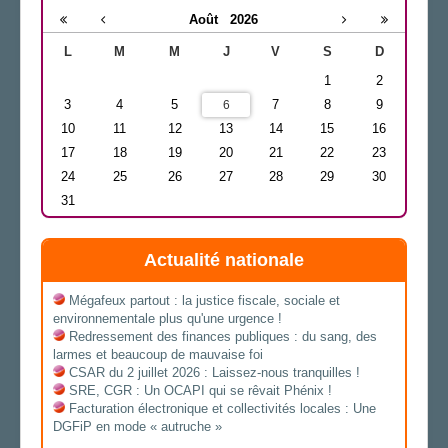
Août
2026
L
M
M
J
V
S
D
1
2
3
4
5
7
8
9
6
10
11
12
13
14
15
16
17
18
19
20
21
22
23
24
25
26
27
28
29
30
31
Actualité nationale
Mégafeux partout : la justice fiscale, sociale et
environnementale plus qu'une urgence !
Redressement des finances publiques : du sang, des
larmes et beaucoup de mauvaise foi
CSAR du 2 juillet 2026 : Laissez-nous tranquilles !
SRE, CGR : Un OCAPI qui se rêvait Phénix !
Facturation électronique et collectivités locales : Une
DGFiP en mode « autruche »