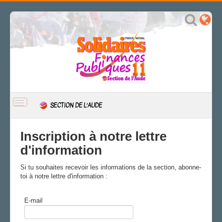
BASCULER
SECTION DE L’AUDE
LA
NAVIGATION
ACCUEIL
Inscription à notre lettre
ACTUALITÉ
d'information
CSAL
Si tu souhaites recevoir les informations de la section, abonne-
CAP/Recours
toi à notre lettre d'information :
FS SSCT
Action sociale
E-mail
Archives
LA SECTION