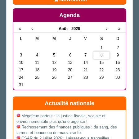
Agenda
Août
2026
L
M
M
J
V
S
D
1
2
3
4
5
6
7
9
8
10
11
12
13
14
15
16
17
18
19
20
21
22
23
24
25
26
27
28
29
30
31
Actualité nationale
Mégafeux partout : la justice fiscale, sociale et
environnementale plus qu'une urgence !
Redressement des finances publiques : du sang, des
larmes et beaucoup de mauvaise foi
CSAR du 2 juillet 2026 : Laissez-nous tranquilles !