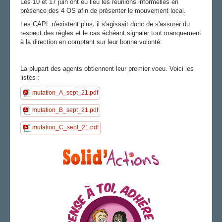
Les 10 et 17 juin ont eu lieu les réunions informelles en
présence des 4 OS afin de présenter le mouvement local.
AGENDA
Les CAPL n'existent plus, il s'agissait donc de s'assurer du
ADHÉRER
respect des règles et le cas échéant signaler tout manquement
à la direction en comptant sur leur bonne volonté.
La plupart des agents obtiennent leur premier voeu. Voici les
listes :
mutation_A_sept_21.pdf
mutation_B_sept_21.pdf
mutation_C_sept_21.pdf