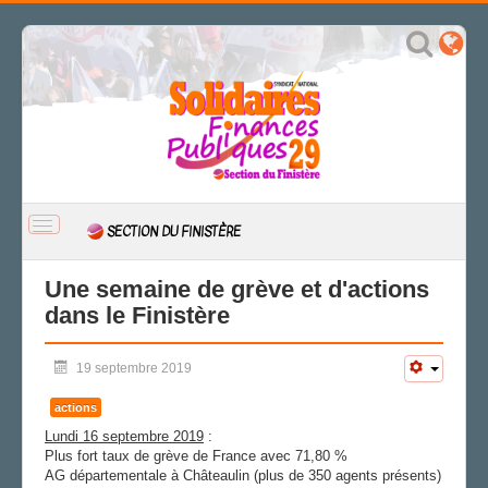
BASCULER
SECTION DU FINISTÈRE
LA
NAVIGATION
ACCUEIL
Une semaine de grève et d'actions
dans le Finistère
ACTUALITÉ
CSAL
19 septembre 2019
CAP/Recours
FS SSCT
actions
Action sociale
Lundi 16 septembre 2019
:
Archives
Plus fort taux de grève de France avec 71,80 %
AG départementale à Châteaulin (plus de 350 agents présents)
LA SECTION