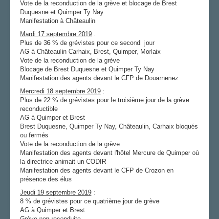
Vote de la reconduction de la grève et blocage de Brest
Duquesne et Quimper Ty Nay
AGENDA
Manifestation à Châteaulin
ADHÉRER
Mardi 17 septembre 2019
:
Plus de 36 % de grévistes pour ce second jour
AG à Châteaulin Carhaix, Brest, Quimper, Morlaix
Vote de la reconduction de la grève
Blocage de Brest Duquesne et Quimper Ty Nay
Manifestation des agents devant le CFP de Douarnenez
Mercredi 18 septembre 2019
:
Plus de 22 % de grévistes pour le troisième jour de la grève
reconductible
AG à Quimper et Brest
Brest Duquesne, Quimper Ty Nay, Châteaulin, Carhaix bloqués
ou fermés
Vote de la reconduction de la grève
Manifestation des agents devant l'hôtel Mercure de Quimper où
la directrice animait un CODIR
Manifestation des agents devant le CFP de Crozon en
présence des élus
Jeudi 19 septembre 2019
:
8 % de grévistes pour ce quatrième jour de grève
AG à Quimper et Brest
Grève non reconduite