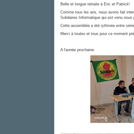
Belle et longue retraite à Eric et Patrick!
Comme tous les ans, nous avons fait interv
Solidaires Informatique qui est venu nous p
Cette assemblée a été rythmée entre séri
Merci à toutes et tous pour ce moment pré
A l'année prochaine.