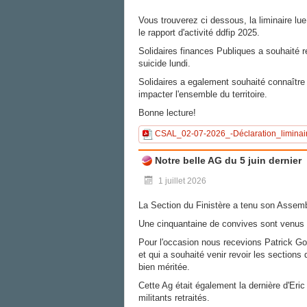
Vous trouverez ci dessous, la liminaire lu
le rapport d'activité ddfip 2025.
Solidaires finances Publiques a souhaité 
suicide lundi.
Solidaires a egalement souhaité connaître l
impacter l'ensemble du territoire.
Bonne lecture!
CSAL_02-07-2026_-Déclaration_liminair
Notre belle AG du 5 juin dernier
1 juillet 2026
La Section du Finistère a tenu son Assembl
Une cinquantaine de convives sont venus p
Pour l'occasion nous recevions Patrick Go
et qui a souhaité venir revoir les section
bien méritée.
Cette Ag était également la dernière d'Eric 
militants retraités.