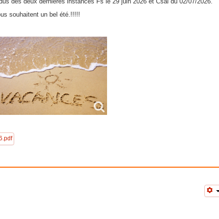
us des deux dernières instances Fs le 29 juin 2026 et Csal du 02/07/2026.
 souhaitent un bel été.!!!!!
.pdf