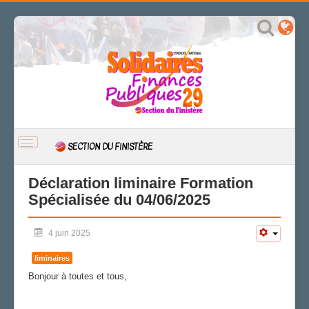
BASCULER
SECTION DU FINISTÈRE
LA
NAVIGATION
ACCUEIL
Déclaration liminaire Formation
Spécialisée du 04/06/2025
ACTUALITÉ
CSAL
4 juin 2025
CAP/Recours
FS SSCT
liminaires
Action sociale
Bonjour à toutes et tous,
Archives
LA SECTION