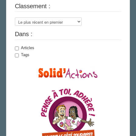
Classement :
LA SECTION
AGENDA
ADHÉRER
Dans :
Articles
Tags