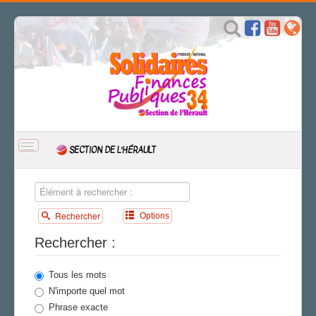
BASCULER
SECTION DE L’HÉRAULT
LA
NAVIGATION
ACCUEIL
ACTUALITÉ
Rechercher
Options
CSAL
CAP/Recours
Rechercher :
FS SSCT
Action sociale
Tous les mots
Archives
N'importe quel mot
Phrase exacte
LE CRI DU LOUP