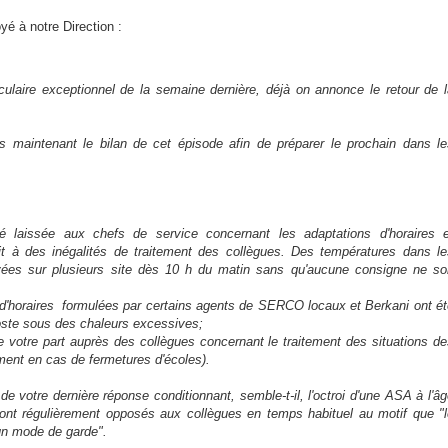
é à notre Direction :
culaire exceptionnel de la semaine dernière, déjà on annonce le retour de 
ès maintenant le bilan de cet épisode afin de préparer le prochain dans le
é laissée aux chefs de service concernant les adaptations d'horaires e
uit à des inégalités de traitement des collègues. Des températures dans le
ées sur plusieurs site dès 10 h du matin sans qu'aucune consigne ne soi
d'horaires formulées par certains agents de SERCO locaux et Berkani ont ét
poste sous des chaleurs excessives;
 votre part auprès des collègues concernant le traitement des situations de
ment en cas de fermetures d'écoles).
e votre dernière réponse conditionnant, semble-t-il, l'octroi d'une ASA à l'â
nt régulièrement opposés aux collègues en temps habituel au motif que "l
un mode de garde".