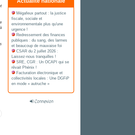
Actualité nationale
t
Mégafeux partout : la justice
fiscale, sociale et
e
environnementale plus qu'une
à
urgence !
Redressement des finances
publiques : du sang, des larmes
s
et beaucoup de mauvaise foi
CSAR du 2 juillet 2026 :
Laissez-nous tranquilles !
SRE, CGR : Un OCAPI qui se
rêvait Phénix !
Facturation électronique et
collectivités locales : Une DGFiP
en mode « autruche »
Connexion