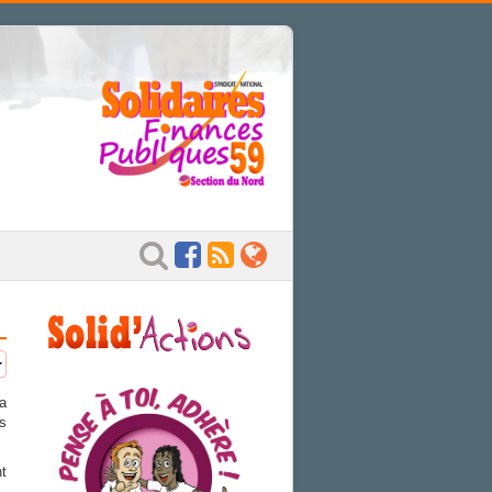
 a
es
t