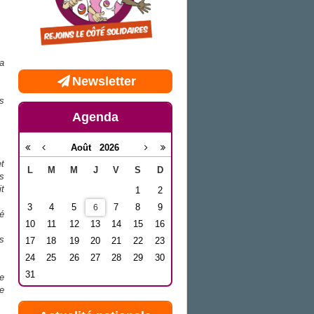
la
Newsletter
s
Agenda
Août
2026
t
L
M
M
J
V
S
D
s
t
1
2
3
4
5
7
8
9
6
é
10
11
12
13
14
15
16
s
17
18
19
20
21
22
23
24
25
26
27
28
29
30
31
ge
e