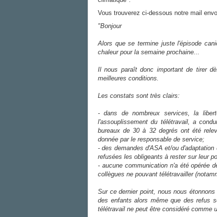
Vous trouverez ci-dessous notre mail envoy
"Bonjour
Alors que se termine juste l'épisode cani
chaleur pour la semaine prochaine...
Il nous paraît donc important de tirer d
meilleures conditions.
Les constats sont très clairs:
- dans de nombreux services, la libert
l'assouplissement du télétravail, a cond
bureaux de 30 à 32 degrés ont été relev
donnée par le responsable de service;
- des demandes d'ASA et/ou d'adaptation 
refusées les obligeants à rester sur leur 
- aucune communication n'a été opérée de
collègues ne pouvant télétravailler (notam
Sur ce dernier point, nous nous étonnons d
des enfants alors même que des refus so
télétravail ne peut être considéré comme 