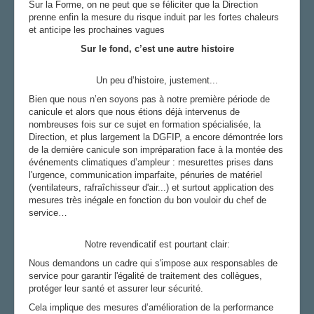
Sur la Forme, on ne peut que se féliciter que la Direction
Le bureau de section
prenne enfin la mesure du risque induit par les fortes chaleurs
et anticipe les prochaines vagues
Vos élus
Sur le fond, c’est une autre histoire
Vos correspondants
AGENDA
Un peu d’histoire, justement...
ADHÉRER
Bien que nous n’en soyons pas à notre première période de
canicule et alors que nous étions déjà intervenus de
nombreuses fois sur ce sujet en formation spécialisée, la
Direction, et plus largement la DGFIP, a encore démontrée lors
de la dernière canicule son impréparation face à la montée des
événements climatiques d’ampleur : mesurettes prises dans
l'urgence, communication imparfaite, pénuries de matériel
(ventilateurs, rafraîchisseur d'air...) et surtout application des
mesures très inégale en fonction du bon vouloir du chef de
service…
Notre revendicatif est pourtant clair:
Nous demandons un cadre qui s'impose aux responsables de
service pour garantir l'égalité de traitement des collègues,
protéger leur santé et assurer leur sécurité.
Cela implique des mesures d’amélioration de la performance