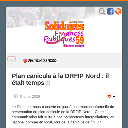
BASCULER
SECTION DU NORD
LA
NAVIGATION
ACCUEIL
Plan canicule à la DRFIP Nord : il
était temps !!
ACTUALITÉ
CSAL
8 juillet 2026
CAP/Recours
FS SSCT
Le Directeur nous a convié ce jour à une réunion informelle de
Action sociale
présentation du plan canicule de la DRFIP Nord... Cette
communication fait suite à nos nombreuses interpellations, en
Archives
national comme en local, lors de la canicule de fin juin.
LA SECTION