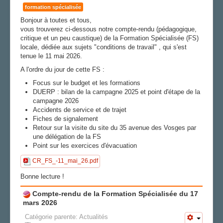
formation spécialisée
LA SECTION
Bonjour à toutes et tous,
vous trouverez ci-dessous notre compte-rendu (pédagogique,
AGENDA
critique et un peu caustique) de la Formation Spécialisée (FS)
locale, dédiée aux sujets "conditions de travail" , qui s'est
ADHÉRER
tenue le 11 mai 2026.
A l'ordre du jour de cette FS :
Focus sur le budget et les formations
DUERP : bilan de la campagne 2025 et point d'étape de la
campagne 2026
Accidents de service et de trajet
Fiches de signalement
Retour sur la visite du site du 35 avenue des Vosges par
une délégation de la FS
Point sur les exercices d'évacuation
CR_FS_-11_mai_26.pdf
Bonne lecture !
Compte-rendu de la Formation Spécialisée du 17
mars 2026
Catégorie parente:
Actualités