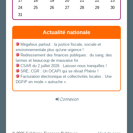
17
18
19
20
21
22
23
24
25
26
27
28
29
30
31
Actualité nationale
Mégafeux partout : la justice fiscale, sociale et
environnementale plus qu'une urgence !
Redressement des finances publiques : du sang, des
larmes et beaucoup de mauvaise foi
CSAR du 2 juillet 2026 : Laissez-nous tranquilles !
SRE, CGR : Un OCAPI qui se rêvait Phénix !
Facturation électronique et collectivités locales : Une
DGFiP en mode « autruche »
Connexion