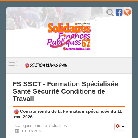
BASCULER
SECTION DU BAS-RHIN
LA
NAVIGATION
ACCUEIL
FS SSCT - Formation Spécialisée
ACTUALITÉ
Santé Sécurité Conditions de
Travail
CSAL
CAP/Recours
Compte-rendu de la Formation spécialisée du 11
FS SSCT
mai 2026
Action sociale
Catégorie parente:
Actualités
Archives
10 juin 2026
D'R STIRONKEL