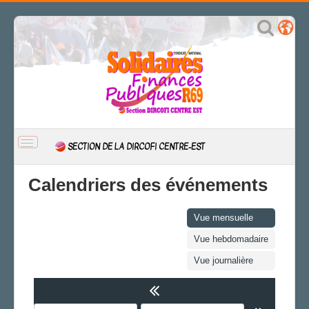
BASCULER
SECTION DE LA DIRCOFI CENTRE-EST
LA
NAVIGATION
ACCUEIL
Calendriers des événements
ACTUALITÉ
CSAL
Vue mensuelle
CAP/Recours
Vue hebdomadaire
FS SSCT
Vue journalière
Action sociale
Archives
LE RAB D'INFOS