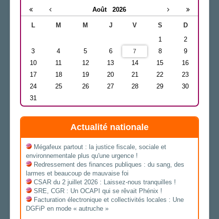
Août
2026
L
M
M
J
V
S
D
1
2
3
4
5
6
8
9
7
10
11
12
13
14
15
16
17
18
19
20
21
22
23
24
25
26
27
28
29
30
31
Actualité nationale
Mégafeux partout : la justice fiscale, sociale et
environnementale plus qu'une urgence !
Redressement des finances publiques : du sang, des
larmes et beaucoup de mauvaise foi
CSAR du 2 juillet 2026 : Laissez-nous tranquilles !
SRE, CGR : Un OCAPI qui se rêvait Phénix !
Facturation électronique et collectivités locales : Une
DGFiP en mode « autruche »