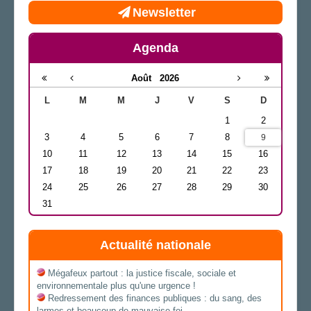
Newsletter
Agenda
Août
2026
L
M
M
J
V
S
D
1
2
3
4
5
6
7
8
9
10
11
12
13
14
15
16
17
18
19
20
21
22
23
24
25
26
27
28
29
30
31
Actualité nationale
Mégafeux partout : la justice fiscale, sociale et
environnementale plus qu'une urgence !
Redressement des finances publiques : du sang, des
larmes et beaucoup de mauvaise foi