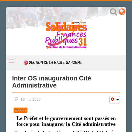
BASCULER
SECTION DE LA HAUTE-GARONNE
LA
NAVIGATION
ACCUEIL
Inter OS inauguration Cité
Administrative
ACTUALITÉ
CSAL
19 mai 2026
CAP/Recours
FS SSCT
actions
Action sociale
Le Préfet et le gouvernement sont passés en
Archives
force pour inaugurer la Cité administrative
LA SECTION