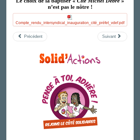
Le choix de la baptiser «
Cité Michel Debré
»
n’est pas le nôtre !
Le bureau de section
Vos correspondant.e.s
Vos élu.e.s
Compte_rendu_intersyndical_inauguration_cité_préfet_vdef.pdf
AGENDA
Précédent
Suivant
ADHÉRER