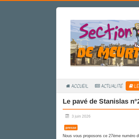
ACCUEIL
ACTUALITÉ
LE
Le pavé de Stanislas n°2
3 juin 2026
presse
Nous vous proposons ce 27ème numéro du P