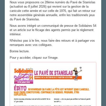
Nous vous proposons ce 28ème numéro du Pavé de Stanislas
FS SSCT
(actualisé au 8 juillet 2026) qui revient sur la gestion de la
Action sociale
canicule cette année et sur celle de 1976, qui fait un retour sur
Archives
notre assemblée générale annuelle, enfin les traditionnels jeux
du Pavé de Stanislas.
LE PAVÉ DE STAN
Nous avons intégré un communiqué de presse de Solidaires 54
et un article sur le flicage des agents permis par le réglement
LA SECTION
intérieur.
AGENDA
N'hésitez pas à le lire, nous faire des retours et à partager vos
remarques avec vos collègues.
ADHÉRER
Bonne lecture.
Pour y accéder, cliquez sur l'image.