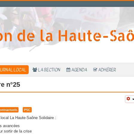
on de la Haute-Sa
URNAL LOCAL
LA SECTION
AGENDA
ADHÉRER
re n°25
ontractuels
PSC
 local La Haute-Saône Solidaire :
es avancées
 sortir de la crise