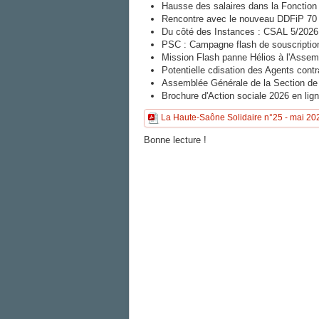
Hausse des salaires dans la Fonction P
Rencontre avec le nouveau DDFiP 70
Du côté des Instances : CSAL 5/2026,
PSC : Campagne flash de souscription 
Mission Flash panne Hélios à l'Assem
Potentielle cdisation des Agents cont
Assemblée Générale de la Section
Brochure d'Action sociale 2026 en lig
La Haute-Saône Solidaire n°25 - mai 20
Bonne lecture !