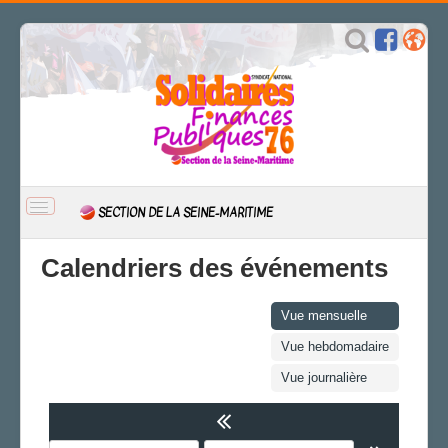
BASCULER
SECTION DE LA SEINE-MARITIME
LA
NAVIGATION
ACCUEIL
Calendriers des événements
ACTUALITÉ
CSAL
Vue mensuelle
CAP/Recours
Vue hebdomadaire
FS SSCT
Vue journalière
Action sociale
Archives
LA SECTION