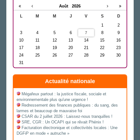
Août
2026
L
M
M
J
V
S
D
1
2
3
4
5
6
8
9
7
10
11
12
13
14
15
16
17
18
19
20
21
22
23
24
25
26
27
28
29
30
31
Actualité nationale
Mégafeux partout : la justice fiscale, sociale et
environnementale plus qu'une urgence !
Redressement des finances publiques : du sang, des
larmes et beaucoup de mauvaise foi
CSAR du 2 juillet 2026 : Laissez-nous tranquilles !
SRE, CGR : Un OCAPI qui se rêvait Phénix !
Facturation électronique et collectivités locales : Une
DGFiP en mode « autruche »