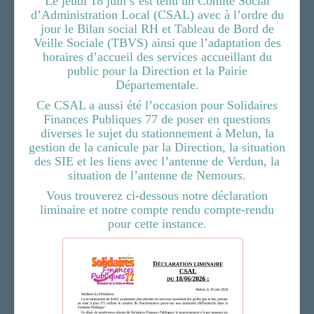
Le jeudi 18 juin s’est tenu un Comité Social
d’Administration Local (CSAL) avec à l’ordre du
LA SECTION
jour le Bilan social RH et Tableau de Bord de
Veille Sociale (TBVS) ainsi que l’adaptation des
AGENDA
horaires d’accueil des services accueillant du
ADHÉRER
public pour la Direction et la Pairie
Départementale.
Ce CSAL a aussi été l’occasion pour Solidaires
Finances Publiques 77 de poser en questions
diverses le sujet du stationnement à Melun, la
gestion de la canicule par la Direction, la situation
des SIE et les liens avec l’antenne de Verdun, la
situation de l’antenne de Nemours.
Vous trouverez ci-dessous notre déclaration
liminaire et notre compte rendu compte-rendu
pour cette instance.