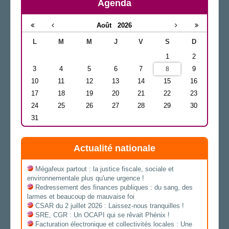
Agenda
Août
2026
L
M
M
J
V
S
D
1
2
3
4
5
6
7
9
8
10
11
12
13
14
15
16
17
18
19
20
21
22
23
24
25
26
27
28
29
30
31
Actualité nationale
Mégafeux partout : la justice fiscale, sociale et
environnementale plus qu'une urgence !
Redressement des finances publiques : du sang, des
larmes et beaucoup de mauvaise foi
CSAR du 2 juillet 2026 : Laissez-nous tranquilles !
SRE, CGR : Un OCAPI qui se rêvait Phénix !
Facturation électronique et collectivités locales : Une