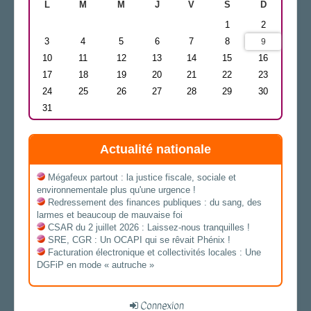
L
M
M
J
V
S
D
1
2
3
4
5
6
7
8
9
10
11
12
13
14
15
16
17
18
19
20
21
22
23
24
25
26
27
28
29
30
31
Actualité nationale
Mégafeux partout : la justice fiscale, sociale et
environnementale plus qu'une urgence !
Redressement des finances publiques : du sang, des
larmes et beaucoup de mauvaise foi
CSAR du 2 juillet 2026 : Laissez-nous tranquilles !
SRE, CGR : Un OCAPI qui se rêvait Phénix !
Facturation électronique et collectivités locales : Une
DGFiP en mode « autruche »
Connexion