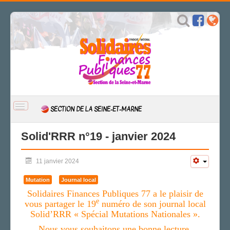
BASCULER
SECTION DE LA SEINE-ET-MARNE
LA
NAVIGATION
ACCUEIL
Solid'RRR n°19 - janvier 2024
ACTUALITÉ
11 janvier 2024
CSAL
CAP/Recours
Mutation
Journal local
FS SSCT
Solidaires Finances Publiques 77 a le plaisir de
Action sociale
e
vous partager le 1
9
numéro de son journal local
Archives
Solid’RRR « Spécial Mutations Nationales ».
SOLID'RRR
Nous vous souhaitons une bonne lecture.