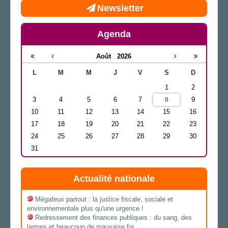
Newsletter
Agenda
Août
2026
L
M
M
J
V
S
D
1
2
3
4
5
6
7
9
8
10
11
12
13
14
15
16
17
18
19
20
21
22
23
24
25
26
27
28
29
30
31
Actualité nationale
Mégafeux partout : la justice fiscale, sociale et
environnementale plus qu'une urgence !
Redressement des finances publiques : du sang, des
larmes et beaucoup de mauvaise foi