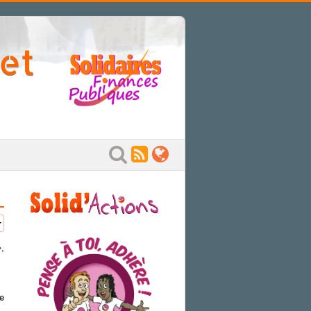
 et
,
e