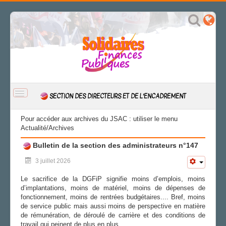
BASCULER
SECTION DES DIRECTEURS ET DE L'ENCADREMENT
LA
NAVIGATION
ACCUEIL
Pour accéder aux archives du JSAC : utiliser le menu
Actualité/Archives
ACTUALITÉ
Bulletin de la section des administrateurs n°147
Archives
3 juillet 2026
LE BSA
Le sacrifice de la DGFiP signifie moins d’emplois, moins
LA SECTION
d’implantations, moins de matériel, moins de dépenses de
fonctionnement, moins de rentrées budgétaires.... Bref, moins
AGENDA
de service public mais aussi moins de perspective en matière
ADHÉRER
de rémunération, de déroulé de carrière et des conditions de
travail qui peinent de plus en plus.